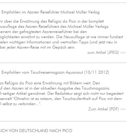
pfohlen im Azoren Reiseführer Michael Müller Verlag
ehr über die Erwähnung des Refúgio do Pico in der komplett
euauflage des Azoren Reiseführers des Michael Müller Verlags.
in einem der gefragtesten Azorenreiseführer bei den
lichkeiten erwähnt zu werden. Die Neuauflage ist wie immer fundiert
vielen wichtigen Informationen und wertvollen Tipps (und jetzt neu in
 bei jeder Azoren-Reise mit im Gepäck sein.
zum Artikel (JPEG)
>>
Empfohlen vom Tauchreisemagazin Aquanaut (10/11 2012)
das Refúgio do Pico eine Erwähnung mit Bildern wert: Den
f den Azoren ist in der aktuellen Ausgabe des Tauchmagazins
seitiger Artikel gewidmet. Der Redakteur zeigt sich nicht nur begeistert
erwelt "Ohnehin ist es ratsam, den Tauchaufenthalt auf Pico mit dem
 selbst zu verbinden...".
Zum Artikel (PDF)
>>
TLICH VON DEUTSCHLAND NACH PICO