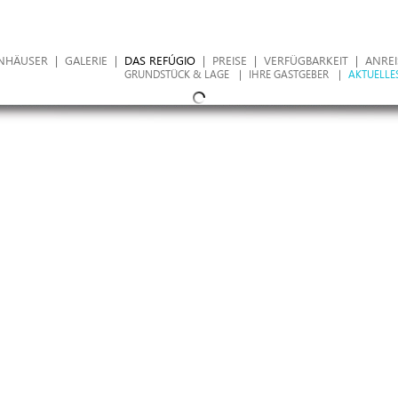
ENHÄUSER
|
GALERIE
|
DAS REFÚGIO
|
PREISE
|
VERFÜGBARKEIT
|
ANREI
GRUNDSTÜCK & LAGE
|
IHRE GASTGEBER
|
AKTUELLE