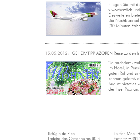
Fliegen Sie mit d
x wöchentlich und
Desweiteren biete
die Nachbarinsel
(30 Minuten Fahrze
15.05.2012:
GEHEIMTIPP AZOREN Reise zu den I
"Je nachdem, wel
im Hotel, in Pen
guten Ruf und sin
kennen gelernt, d
August bietet es
der Insel Pico an
Refúgio do Pico
Telefon Mobil
Ladeira dos Castanheiros 50 B
Festnetz +351