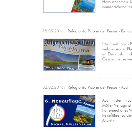
Herausnehmen. Ide
wunderschöne Ins
18.05.2016:
Refúgio do Pico in der Presse - Beitr
"Heimweh nach Pic
welcher in der P
ist. Der ausführli
Geschichte, er wec
02.02.2016:
Refúgio do Pico in der Presse - Auch
Auch in der im J
Müller Verlags i
hat erneut alles
Reiseführer zu de
Atlantik.