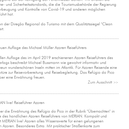
ne- und Sicherheitsstandards, die die Tourismusbehörde der Regierung
orbeugung und Kontrolle von Covid-19 und anderen möglichen
ührt hat.
von der Direção Regional do Turismo mit dem Qualitätssiegel "Clean
rt.
euen Auflage des Michael Müller Azoren Reiseführers
llen Auflage des im April 2019 erschienenen Azoren Reiseführers des
erlags beschreibt Michael Bussmann wie gewohnt informativ und
 neun wunderschönen Inseln mitten im Atlantik. Für Azoren Reisende eine
ktüre zur Reisevorbereitung und Reisebegleitung. Das Refúgio do Pico
über eine Erwähnung freuen.
Zum Ausschnitt
>>
N live! Reiseführer Azoren
er die Erwähnung des Refúgio do Pico in der Rubrik "Übernachten" in
ge des handlichen Azoren Reiseführers von MERIAN. Kompakt und
tet MERIAN live! Azoren alles Wissenswerte für einen gelungenen
n Azoren. Besonderes Extra: Mit praktischer Straßenkarte zum