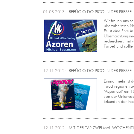
01.08.2013:
REFÚGIO DO PICO IN DER PRESSE - Em
Wir freuen uns s
überarbeiteten N
Es ist eine Ehre 
Übernachtungsmög
recherchiert, mit 
Farbe) und sollte
12.11.2012:
REFÚGIO DO PICO IN DER PRESSE - 
Einmal mehr ist 
Tauchregionen au
"Aquanaut" ein 10-
von der Unterwass
Erkunden der Insel
12.11.2012:
MIT DER TAP ZWEI MAL WÖCHEN