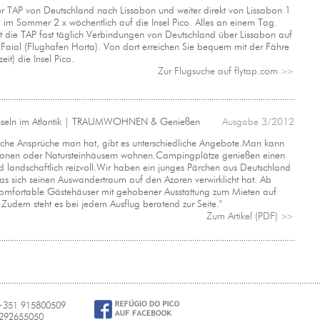
er TAP von Deutschland nach Lissabon und weiter direkt von Lissabon 1
 im Sommer 2 x wöchentlich auf die Insel Pico. Alles an einem Tag.
t die TAP fast täglich Verbindungen von Deutschland über Lissabon auf
 Faial (Flughafen Horta). Von dort erreichen Sie bequem mit der Fähre
it) die Insel Pico.
Zur Flugsuche auf flytap.com
>>
nseln im Atlantik | TRAUMWOHNEN & Genießen
Ausgabe 3/2012
che Ansprüche man hat, gibt es unterschiedliche Angebote.Man kann
sionen oder Natursteinhäusern wohnen.Campingplätze genießen einen
d landschaftlich reizvoll.Wir haben ein junges Pärchen aus Deutschland
as sich seinen Auswandertraum auf den Azoren verwirklicht hat. Ab
 komfortable Gästehäuser mit gehobener Ausstattung zum Mieten auf
. Zudem steht es bei jedem Ausflug beratend zur Seite."
Zum Artikel (PDF)
>>
 +351 915800509
 292655050