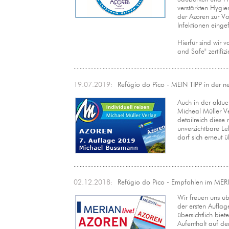
verstärkten Hygie
der Azoren zur V
Infektionen eingef
Hierfür sind wir 
and Safe" zertifizie
19.07.2019:
Refúgio do Pico - MEIN TIPP in der n
Auch in der aktue
Micheal Müller V
detailreich diese
unverzichtbare Le
darf sich erneut 
02.12.2018:
Refúgio do Pico - Empfohlen im MERIA
Wir freuen uns üb
der ersten Aufla
übersichtlich bie
Aufenthalt auf de