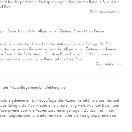
al für die perfekte Urlaubsplanung für Ihre Azoren Reise, z.B. auf die
el Pico.
Zum Ausschnitt
>>
ag im Reise Journal der Allgemeinen Zeitung Rhein Main Presse
o", so lautet die Überschrift des Artikels über das Refúgio do Pico,
fingstausgabe des Reise-Magazins der Allgemeinen Zeitung erschienen
che Bericht der Redakteurin Christine Bausch erzählt nicht nur unsere
kt auch die Lust auf eine Reise auf die Insel Pico.
Zum Artikel
>>
 in der Neuauflage eine Empfehlung wert
anuar erschienenen 6. Neuauflage des Azoren Reiseführers des Michael
st das Refúgio do Pico wieder eine Empfehlung wert. Michael Bussmann
 Wissenswerte über die Azoren zusammengetragen. Zu Recht zählt der
n umfangsreichsten und informativsten über die Inselgruppe mitten im